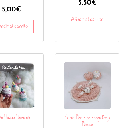
3,50
€
5,00
€
Añadir al carrito
adir al carrito
ón Llavero Unicornio
Patrón Manta de apego Oveja
Mimosa