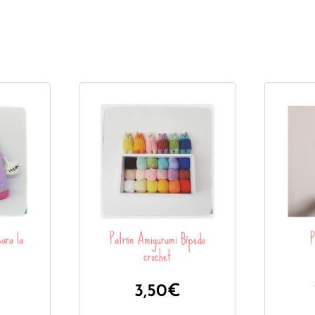
ara la
Patrón Amigurumi Bípedo
P
crochet
3,50
€