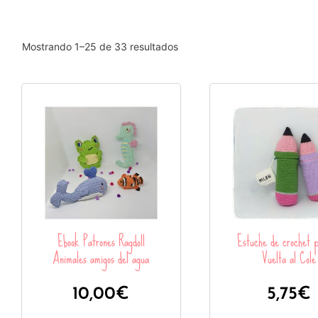
Mostrando 1–25 de 33 resultados
Ebook Patrones Ragdoll
Estuche de crochet p
Animales amigos del agua
Vuelta al Cole
10,00
€
5,75
€