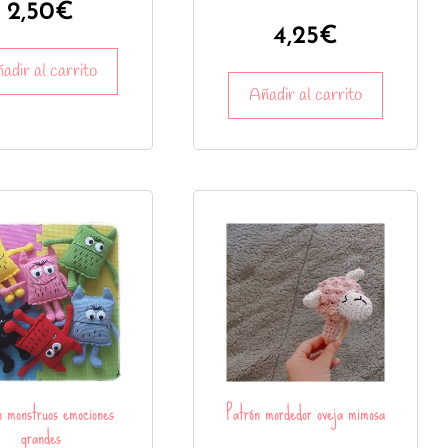
2,50
€
4,25
€
adir al carrito
Añadir al carrito
n monstruos emociones
Patrón mordedor oveja mimosa
grandes