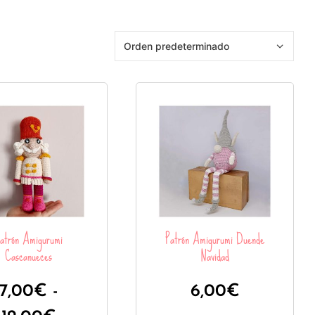
atrón Amigurumi
Patrón Amigurumi Duende
Cascanueces
Navidad
7,00
€
-
6,00
€