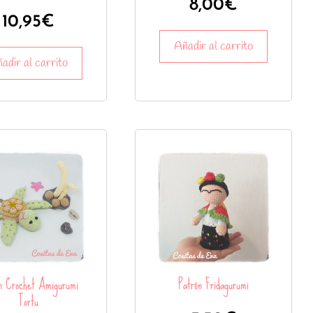
8,00
€
10,95
€
Añadir al carrito
adir al carrito
n Crochet Amigurumi
Patrón Fridagurumi
Tortu