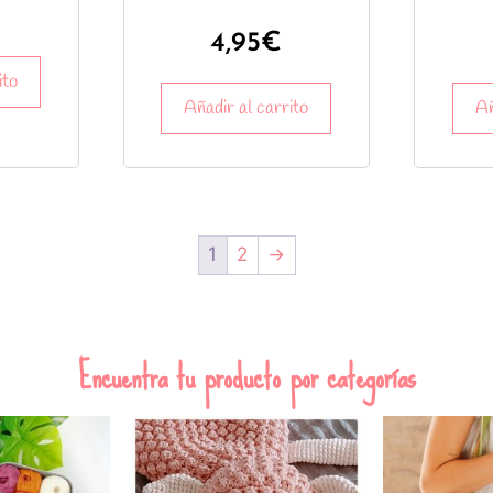
4,95
€
ito
Añadir al carrito
Añ
1
2
→
Encuentra tu producto por categorías