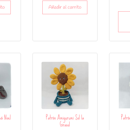
ito
Añadir al carrito
pá Noel
Patrón Amigurumi Sol la
Patró
Girasol