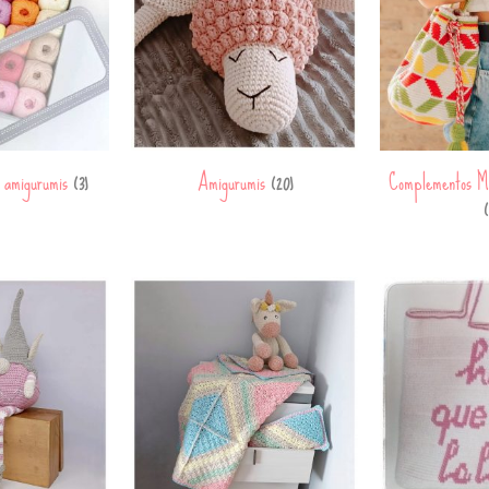
a amigurumis
Amigurumis
Complementos M
(3)
(20)
(