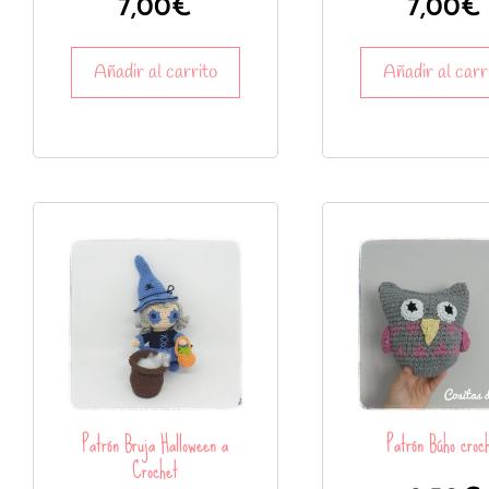
7,00
€
7,00
€
Añadir al carrito
Añadir al carr
Patrón Bruja Halloween a
Patrón Búho croc
Crochet