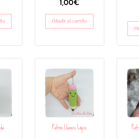
1,00
€
ito
Añadir al carrito
Añ
ida
Patrón Llavero Lápiz
Patr