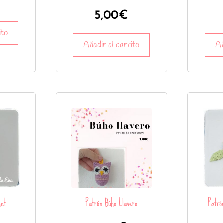
5,00
€
ito
Añadir al carrito
Añ
het
Patrón Búho Llavero
Patró