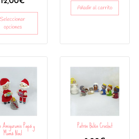
12,00
€
Añadir al carrito
Seleccionar
opciones
n Amigurumis Papá y
Patrón Belén Crochet
Mamá Noel