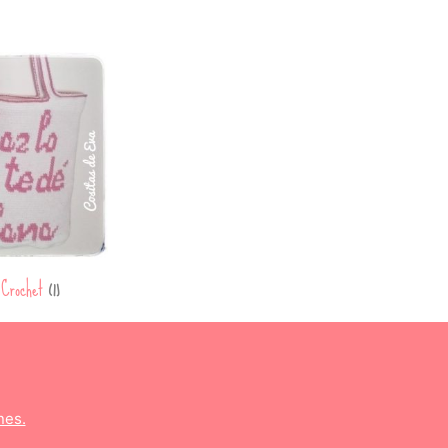
 Crochet
(1)
nes.