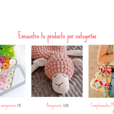
Encuentra tu producto por categorías
a amigurumis
Amigurumis
Complementos M
(3)
(20)
(