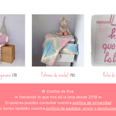
igurumis
Patrones de crochet
Retos de
(33)
(42)
© Cositas de Eva.
∞
Haciendo lo que nos dá la lana desde 2018
∞
Si quieres puedes consultar nuestra
política de privacidad
í tienes también nuestra
política de pedidos, envío y devolucio