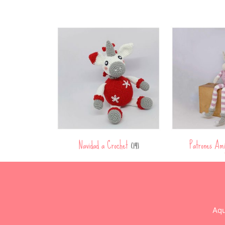
Navidad a Crochet
Patrones Am
(14)
Aqu