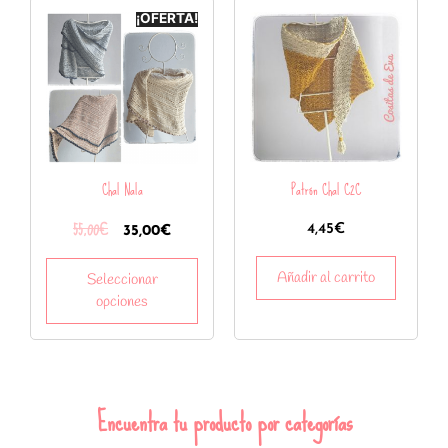
¡OFERTA!
Chal Nala
Patrón Chal C2C
55,00
€
4,45
€
35,00
€
Añadir al carrito
Seleccionar
opciones
Encuentra tu producto por categorías