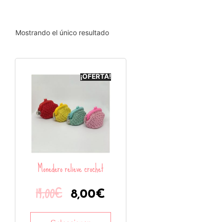
Mostrando el único resultado
¡OFERTA!
Monedero relieve crochet
14,00
€
8,00
€