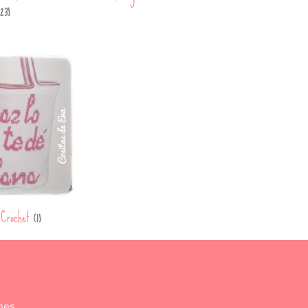
23)
 Crochet
(1)
nes.