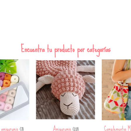
Encuentra tu producto por categorías
a amigurumis
Amigurumis
Complementos M
(3)
(20)