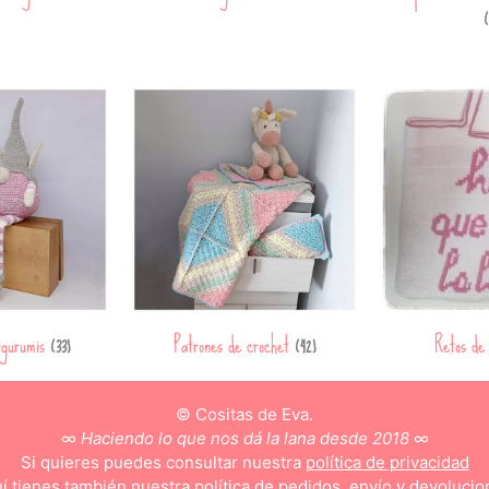
(
igurumis
Patrones de crochet
Retos de
(33)
(42)
© Cositas de Eva.
∞
Haciendo lo que nos dá la lana desde 2018
∞
Si quieres puedes consultar nuestra
política de privacidad
í tienes también nuestra
política de pedidos, envío y devolucio