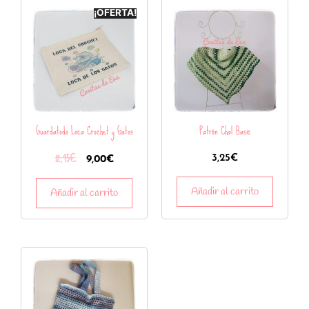
¡OFERTA!
Guardatodo Loca Crochet y Gatos
Patrón Chal Basic
12,95
€
3,25
€
9,00
€
Añadir al carrito
Añadir al carrito