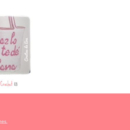
 Crochet
(1)
nes.