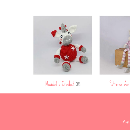
Navidad a Crochet
Patrones Am
(14)
Aqu