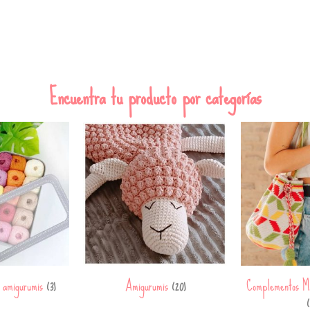
Encuentra tu producto por categorías
a amigurumis
Amigurumis
Complementos M
(3)
(20)
(