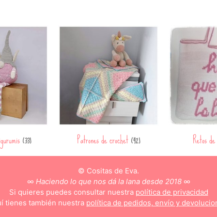
igurumis
Patrones de crochet
Retos de
(33)
(42)
© Cositas de Eva.
∞
Haciendo lo que nos dá la lana desde 2018
∞
Si quieres puedes consultar nuestra
política de privacidad
í tienes también nuestra
política de pedidos, envío y devolucio