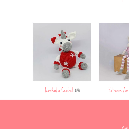
Navidad a Crochet
Patrones Am
(14)
Aqu