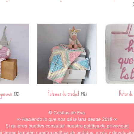
(
igurumis
Patrones de crochet
Retos de
(33)
(42)
© Cositas de Eva.
∞
Haciendo lo que nos dá la lana desde 2018
∞
Si quieres puedes consultar nuestra
política de privacidad
í tienes también nuestra
política de pedidos, envío y devolucio