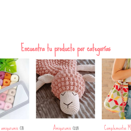
Encuentra tu producto por categorías
a amigurumis
Amigurumis
Complementos M
(3)
(20)