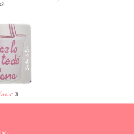
23)
 Crochet
(1)
nes.