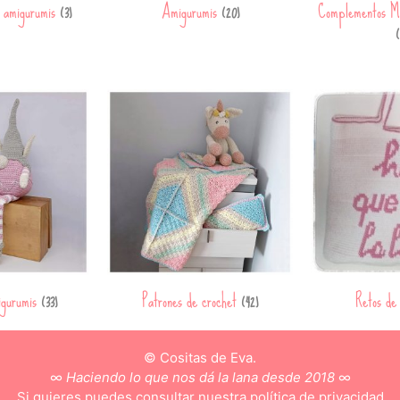
a amigurumis
Amigurumis
Complementos M
(3)
(20)
(
igurumis
Patrones de crochet
Retos de
(33)
(42)
© Cositas de Eva.
∞
Haciendo lo que nos dá la lana desde 2018
∞
Si quieres puedes consultar nuestra
política de privacidad