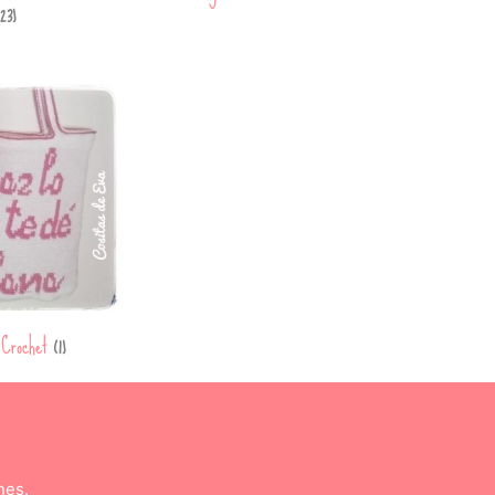
23)
 Crochet
(1)
nes.