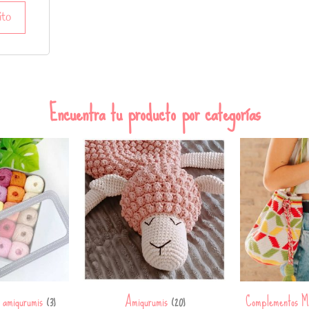
ito
Encuentra tu producto por categorías
a amigurumis
Amigurumis
Complementos M
(3)
(20)