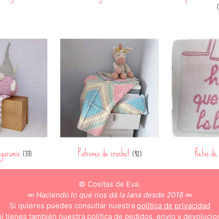
(
igurumis
Patrones de crochet
Retos de
(33)
(42)
© Cositas de Eva.
∞
Haciendo lo que nos dá la lana desde 2018
∞
Si quieres puedes consultar nuestra
política de privacidad
í tienes también nuestra
política de pedidos, envío y devolucio