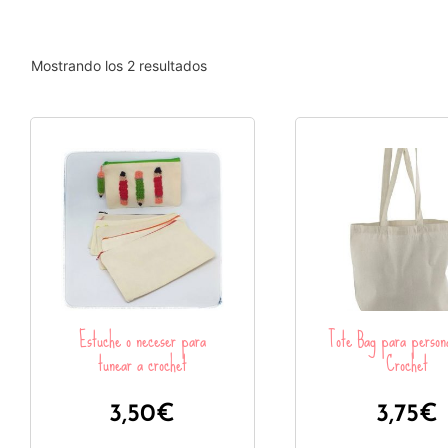
Mostrando los 2 resultados
Estuche o neceser para
Tote Bag para persona
tunear a crochet
Crochet
3,50
€
3,75
€