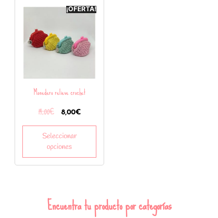
¡OFERTA!
Monedero relieve crochet
14,00
€
8,00
€
Seleccionar
opciones
Encuentra tu producto por categorías