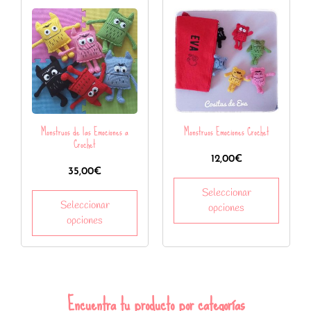
Monstruos de las Emociones a
Monstruos Emociones Crochet
Crochet
12,00
€
35,00
€
Seleccionar
Seleccionar
opciones
opciones
Encuentra tu producto por categorías