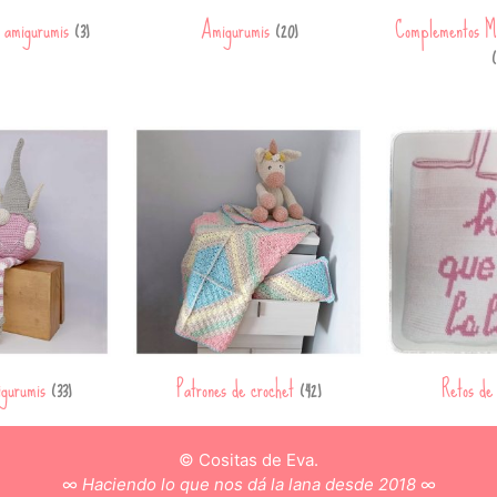
a amigurumis
Amigurumis
Complementos M
(3)
(20)
(
igurumis
Patrones de crochet
Retos de
(33)
(42)
© Cositas de Eva.
∞
Haciendo lo que nos dá la lana desde 2018
∞