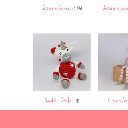
Accesorios de crochet
Accesorios par
(16)
Navidad a Crochet
Patrones Am
(14)