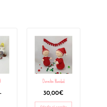
t
Dormilón Navidad
-
30,00
€
€