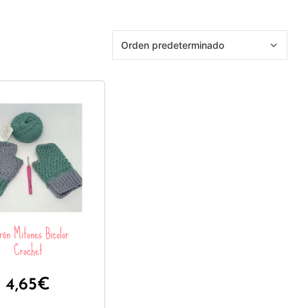
rón Mitones Bicolor
Crochet
4,65
€