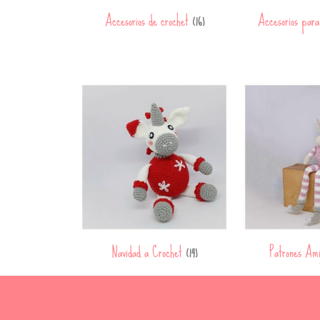
Accesorios de crochet
Accesorios par
(16)
Navidad a Crochet
Patrones Am
(14)