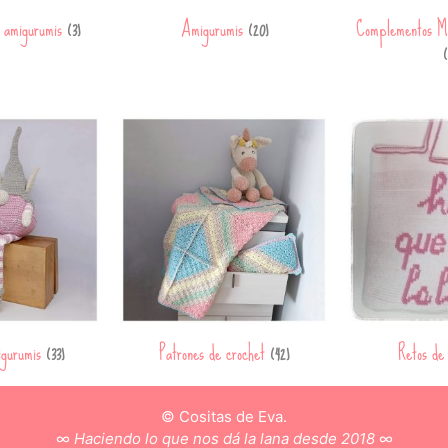
a amigurumis
Amigurumis
Complementos M
(3)
(20)
(
igurumis
Patrones de crochet
Retos de
(33)
(42)
© Cositas de Eva.
∞
Haciendo lo que nos dá la lana desde 2018
∞