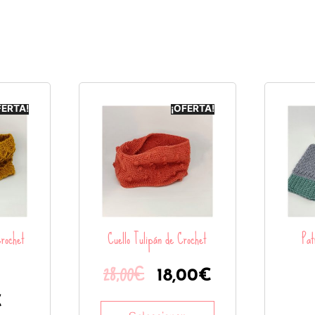
FERTA!
¡OFERTA!
Crochet
Cuello Tulipán de Crochet
Pat
28,00
€
18,00
€
€