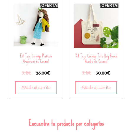
¡OFERTA!
¡OFERTA!
Kit Teje Conmigo Muñeca
Kit Teje Conmigo Tote Bag Punch
Amigurumi de Casasol
Needle de Casasol
31,90
€
31,90
€
28,00
€
30,00
€
Añadir al carrito
Añadir al carrito
Encuentra tu producto por categorías