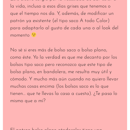
la vida, incluso a esos días grises que tenemos o
que el tiempo nos da. Y, además, de modificar un
patrón ya existente (el tipo saco A todo Color)
para adaptarlo al gusto de cada una o al look del
momento
No sé si eres más de bolso saco o bolso plano,
como éste. Yo la verdad es que me decanto por los
bolsos tipo saco pero reconozco que este tipo de
bolso plano, en bandolera, me resulta muy útil y
cómodo. Y mucho más aún cuando no quiero llevar
muchas cosas encima (los bolsos saco es lo que
tienen… que te llevas la casa a cuesta). ¿Te pasa lo
mismo que a mí?