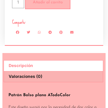
Añadir al carrito
Comparte:
Descripción
Valoraciones (0)
Descripción
Patrón Bolso plano ATodoColor
Este diseño surgió por la necesidad de dar color a