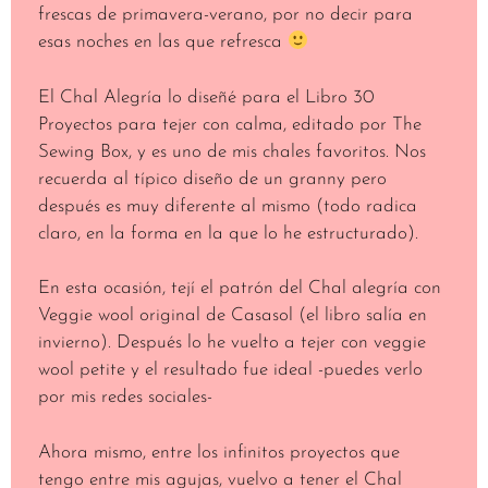
frescas de primavera-verano, por no decir para
esas noches en las que refresca
El Chal Alegría lo diseñé para el Libro 30
Proyectos para tejer con calma, editado por The
Sewing Box, y es uno de mis chales favoritos. Nos
recuerda al típico diseño de un granny pero
después es muy diferente al mismo (todo radica
claro, en la forma en la que lo he estructurado).
En esta ocasión, tejí el patrón del Chal alegría con
Veggie wool original de Casasol (el libro salía en
invierno). Después lo he vuelto a tejer con veggie
wool petite y el resultado fue ideal -puedes verlo
por mis redes sociales-
Ahora mismo, entre los infinitos proyectos que
tengo entre mis agujas, vuelvo a tener el Chal