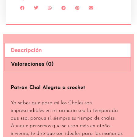
Descripción
Valoraciones (0)
Descripción
Patrón Chal Alegría a crochet
Ya sabes que para mí los Chales son
imprescindibles en mi armario sea la temporada
que sea, porque sí, siempre es tiempo de chales.
Aunque pensemos que se usan más en otoño-
invierno, te diré que son ideales para las mañanas