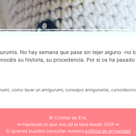
urumis. No hay semana que pase sin tejer alguno -no lo
océis su historia, su procedencia. Por si os ha pasado 
rumi
,
como lavar un amigurumi
,
consejos amigurumis
,
cursodecro
© Cositas de Eva.
∞
Haciendo lo que nos dá la lana desde 2018
∞
Si quieres puedes consultar nuestra
política de privacidad