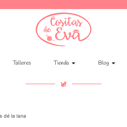
Talleres
Talleres
Tienda
Tienda
Blog
Blog
e dé la lana