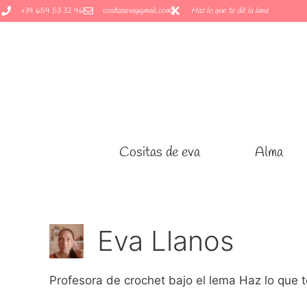
+34 654 53 32 46
+34 654 53 32 46
cositaseva@gmail.com
cositaseva@gmail.com
Haz lo que te dé la lana
Haz lo que te dé la lana
Cositas de eva
Cositas de eva
Alma
Alma
Eva Llanos
Profesora de crochet bajo el lema Haz lo que t