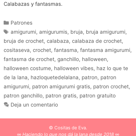
Calabazas y fantasmas.
Patrones
amigurumi
,
amigurumis
,
bruja
,
bruja amigurumi
,
bruja de crochet
,
calabaza
,
calabaza de crochet
,
cositaseva
,
crochet
,
fantasma
,
fantasma amigurumi
,
fantasma de crochet
,
ganchillo
,
halloween
,
halloween costume
,
halloween vibes
,
haz lo que te
de la lana
,
hazloquetedelalana
,
patron
,
patron
amigurumi
,
patron amigurumi gratis
,
patron crochet
,
patron ganchillo
,
patron gratis
,
patron gratuito
Deja un comentario
© Cositas de Eva.
∞
Haciendo lo que nos dá la lana desde 2018
∞