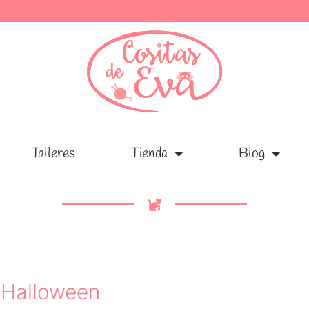
Talleres
Talleres
Tienda
Tienda
Blog
Blog
 Halloween