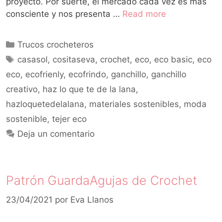
proyecto. Por suerte, el mercado cada vez es más
consciente y nos presenta …
Read more
Trucos crocheteros
casasol
,
cositaseva
,
crochet
,
eco
,
eco basic
,
eco
eco
,
ecofrienly
,
ecofrindo
,
ganchillo
,
ganchillo
creativo
,
haz lo que te de la lana
,
hazloquetedelalana
,
materiales sostenibles
,
moda
sostenible
,
tejer eco
Deja un comentario
Patrón GuardaAgujas de Crochet
23/04/2021
por
Eva Llanos