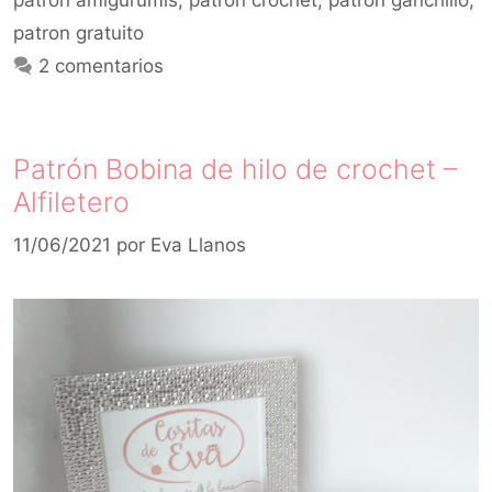
patron amigurumis
,
patron crochet
,
patron ganchillo
,
patron gratuito
2 comentarios
Patrón Bobina de hilo de crochet –
Alfiletero
11/06/2021
por
Eva Llanos