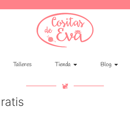
Talleres
Talleres
Tienda
Tienda
Blog
Blog
ratis